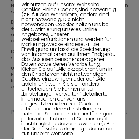
Wir nutzen auf unserer Webseite
Nacken-, -Gesichtsbereich und anderen Abschnitten
Cookies. Einige Cookies sind notwendig
des Körpers.
(z.B. für den Warenkorb) andere sind
nicht notwendig. Die nicht-
Diese Beschwerden können akut oder latent über
notwendigen Cookies helfen uns bei
einen langen Zeitraum bestehen und bei
der Optimierung unseres Online-
Angebotes, unserer
unterschiedlichsten Aktivitäten oder in Ruhe
Webseitenfunktionen und werden für
auftreten.
Marketingzwecke eingesetzt. Die
Einwilligung umfasst die Speicherung
Die Diagnose „CMD“ ist jedoch weder struktur- noch
von Informationen auf Ihrem Endgerät,
symptomspezifisch zu verstehen.
das Auslesen personenbezogener
Daten sowie deren Verarbeitung.
Um herauszufinden welche Bereiche für die
Klicken Sie auf „Alle akzeptieren“, um in
den Einsatz von nicht notwendigen
Problematik verantwortlich oder mitbeteiligt sind,
Cookies einzuwilligen oder auf „Alle
kommt es vor der Behandlung zu einer
ablehnen“, wenn Sie sich anders
analytischen Funktionsanalyse der Beschwerden.
entscheiden. Sie können unter
„Einstellungen verwalten“ detaillierte
Informationen der von uns
eingesetzten Arten von Cookies
erhalten und deren Einstellungen
Previous
Next
aufrufen. Sie können die Einstellungen
jederzeit aufrufen und Cookies auch
nachträglich jederzeit abwählen (z.B. in
der Datenschutzerklärung oder unten
auf unserer Webseite).