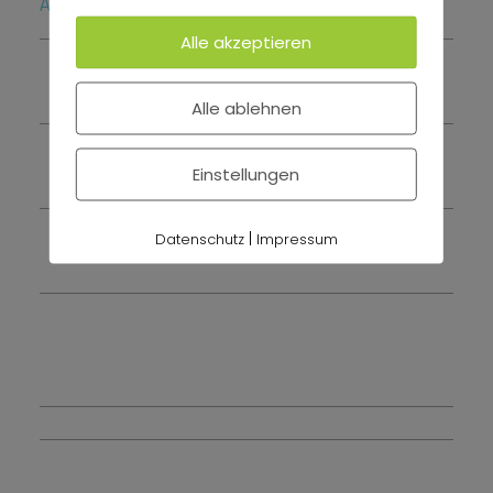
Andere Beiträge
Alle akzeptieren
Kettwiger Biohacking Days
Alle ablehnen
Neue Ausgabe Des Naturfit® Magazins
Einstellungen
|
Datenschutz
Impressum
Kiefer.Schmerz.Los!